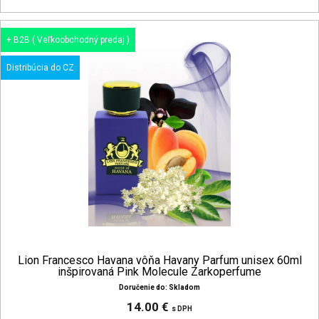
+ B2B ( Veľkoobchodný predaj )
Distribúcia do CZ
Lion Francesco Havana vôňa Havany Parfum unisex 60ml
inšpirovaná Pink Molecule Zarkoperfume
Doručenie do: Skladom
14.00 €
s DPH