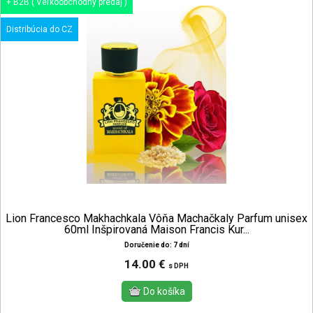
+ B2B ( Veľkoobchodný predaj )
Distribúcia do CZ
Lion Francesco Makhachkala Vôňa Machačkaly Parfum unisex
60ml Inšpirovaná Maison Francis Kur...
Doručenie do: 7 dní
14.00 €
s DPH