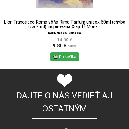
Lion Francesco Roma vôňa Ríma Parfum unisex 60ml (chýba
cca 2 ml) inšpirovaná Xerjoff More ...
Doručenie do: Skladom
14.00 €
9.80 €
s DPH
DAJTE O NÁS VEDIEŤ AJ
OSTATNÝM