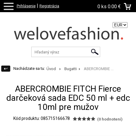
|
Prihlásenie
Registrácia
0 ks
0.00 €
Zvoľte menu:
Nachádzate sa tu:
Úvod
Bugatti
ABERCROMBIE ...
ABERCROMBIE FITCH Fierce
darčeková sada EDC 50 ml + edc
10ml pre mužov
Kód produktu: 085715166678
(
0
hodnotení)