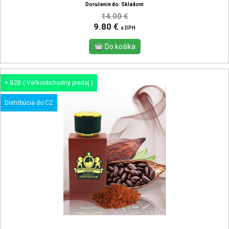
Doručenie do: Skladom
14.00 €
9.80 €
s DPH
+ B2B ( Veľkoobchodný predaj )
Distribúcia do CZ