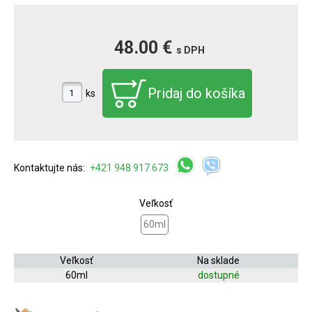
48.00 €
s DPH
ks
Kontaktujte nás:
+421 948 917 673
Veľkosť
60ml
Veľkosť
Na sklade
60ml
dostupné