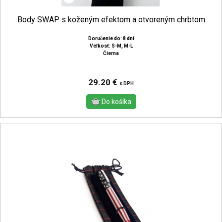
Body SWAP s koženým efektom a otvoreným chrbtom
Doručenie do: 8 dní
Veľkosť: S-M, M-L
Čierna
29.20 €
s DPH