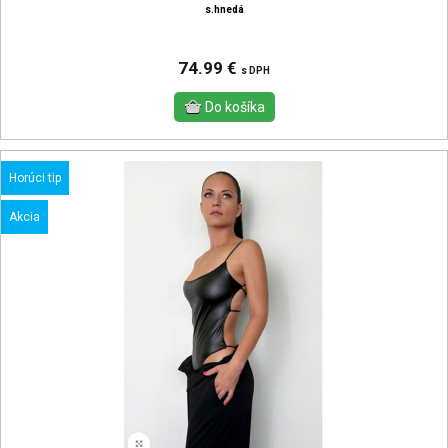
s.hnedá
74.99 €
s DPH
Horúci tip
Akcia