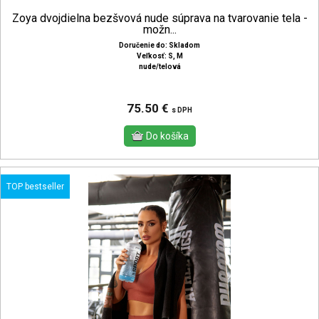
Zoya dvojdielna bezšvová nude súprava na tvarovanie tela -
možn...
Doručenie do: Skladom
Veľkosť: S, M
nude/telová
75.50 €
s DPH
TOP bestseller