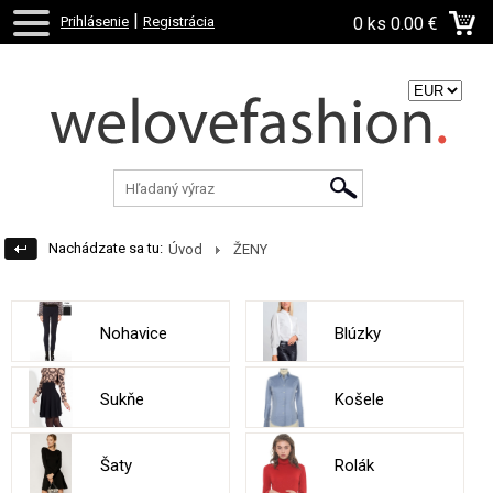
|
Prihlásenie
Registrácia
0 ks
0.00 €
Zvoľte menu:
Nachádzate sa tu:
Úvod
ŽENY
Nohavice
Blúzky
Sukňe
Košele
Šaty
Rolák