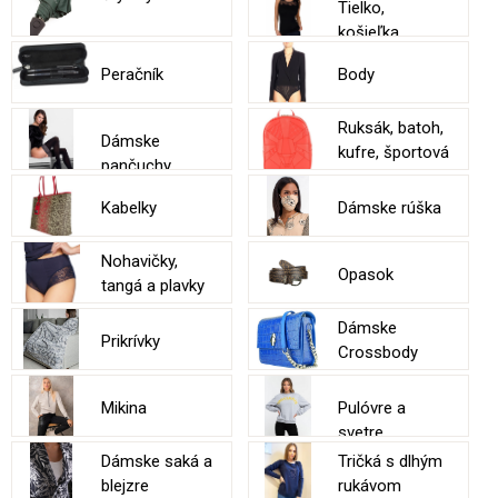
Tielko,
košieľka
Peračník
Body
Ruksák, batoh,
Dámske
kufre, športová
pančuchy
taška
Kabelky
Dámske rúška
Nohavičky,
Opasok
tangá a plavky
Dámske
Prikrívky
Crossbody
Kabelky
Mikina
Pulóvre a
svetre
Dámske saká a
Tričká s dlhým
blejzre
rukávom