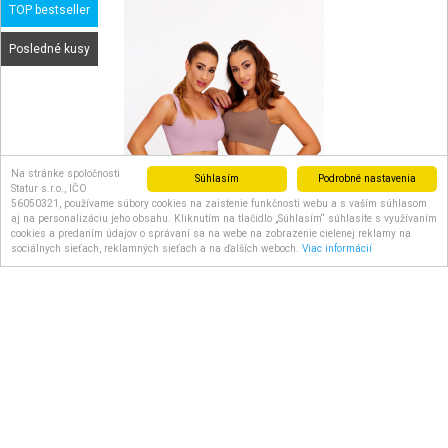
TOP bestseller
Posledné kusy
Na stránke spoločnosti
Súhlasím
Podrobné nastavenia
Statur s.r.o., IČO
56050321, používame súbory cookies na zaistenie funkčnosti webu a s vaším súhlasom
aj na personalizáciu jeho obsahu. Kliknutím na tlačidlo „Súhlasím“ súhlasíte s využívaním
cookies a predaním údajov o správaní sa na webe na zobrazenie cielenej reklamy na
sociálnych sieťach, reklamných sieťach a na ďalších weboch.
Viac informácií
Zoya bezšvová rebrovaná púdrovo ružová dvojdielna súprava -
...
Doručenie do: Skladom
Veľkosť: S, M
puder
75.50 €