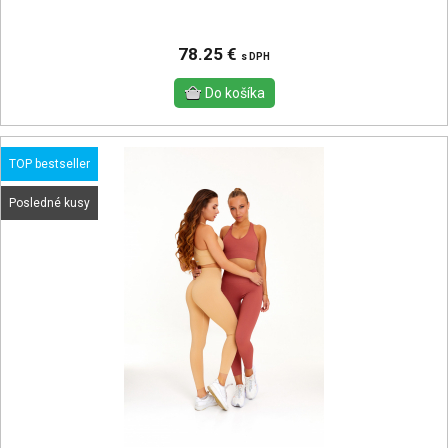
78.25 €
s DPH
TOP bestseller
Posledné kusy