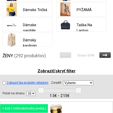
Dámske Tričká
PYŽAMÁ
Dámske
Taška Na
sandále
Laptop
Dámsky
kardigán
ŽENY
(292 produktov)
Strana
1/19
Zobraziť/skryť filter
Zobraziť iba produkty skladom
Zoradiť:
Počet na stranu:
1.5€ - 215€
+ B2B ( Veľkoobchodný predaj )