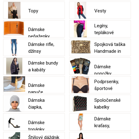
Topy
Vesty
Legíny,
Dámske
teplákové
peňaženky
nohavice
Dámske rifle,
Spojková taška
džínsy
Handmade in
Italy New
Dámske bundy
Dámske
a kabáty
ponožky
Podprsenky,
Dámske
športové
papuče
podprsenky
Dámska
Spoločenské
čiapka,
kabelky
šiltovka,
Dámske
čelenka
Dámske
kraťasy,
topánky
dámske šortky
Štýlový dáždnik