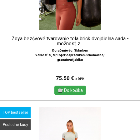
Zoya bezšvové tvarovanie tela brick dvojdielna sada -
možnosť z...
Doručenie do: Skladom
Veľkosť: S, M/Top/Podprsenka/+S/nohavice/
granatové jablko
75.50 €
s DPH
TOP bestseller
Posledné kusy