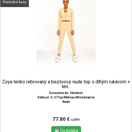
Posledné kusy
Zoya tenko rebrovaný a bezšvový nude top s dlhým rukávom +
ten...
Doručenie do: Skladom
Veľkosť: S, S/Top/Mikina/+M/nohavice/
Nude
77.80 €
s DPH