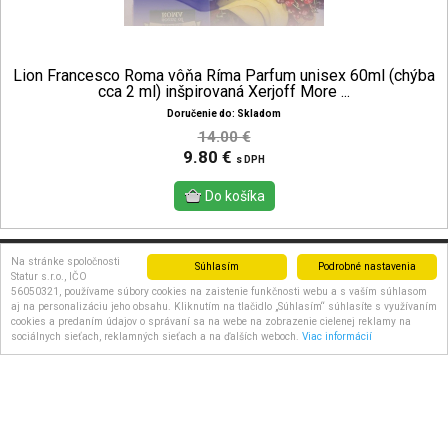
Lion Francesco Roma vôňa Ríma Parfum unisex 60ml (chýba
cca 2 ml) inšpirovaná Xerjoff More ...
Doručenie do: Skladom
14.00 €
9.80 €
s DPH
Na stránke spoločnosti
Súhlasím
Podrobné nastavenia
Statur s.r.o., IČO
56050321, používame súbory cookies na zaistenie funkčnosti webu a s vaším súhlasom
aj na personalizáciu jeho obsahu. Kliknutím na tlačidlo „Súhlasím“ súhlasíte s využívaním
DAJTE O NÁS VEDIEŤ AJ
cookies a predaním údajov o správaní sa na webe na zobrazenie cielenej reklamy na
sociálnych sieťach, reklamných sieťach a na ďalších weboch.
Viac informácií
OSTATNÝM