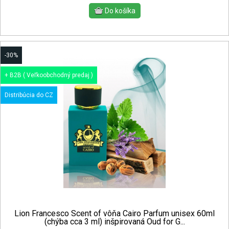
-30%
+ B2B ( Veľkoobchodný predaj )
Distribúcia do CZ
Lion Francesco Scent of vôňa Cairo Parfum unisex 60ml
(chýba cca 3 ml) inšpirovaná Oud for G...