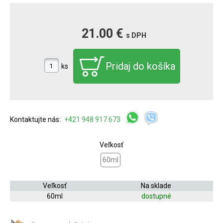
21.00 €
s DPH
ks
Kontaktujte nás:
+421 948 917 673
Veľkosť
60ml
Veľkosť
Na sklade
60ml
dostupné