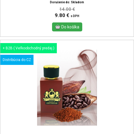
Doručenie do: Skladom
14.00 €
9.80 €
s DPH
+ B2B ( Veľkoobchodný predaj )
Distribúcia do CZ