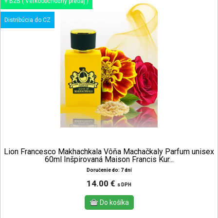
+ B2B ( Veľkoobchodný predaj )
Distribúcia do CZ
Lion Francesco Makhachkala Vôňa Machačkaly Parfum unisex
60ml Inšpirovaná Maison Francis Kur...
Doručenie do: 7 dní
14.00 €
s DPH