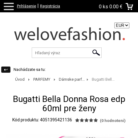
|
Prihlásenie
Registrácia
0 ks
0.00 €
Zvoľte menu:
Nachádzate sa tu:
Úvod
PARFEMY
Dámske parf...
Bugatti Bell...
Bugatti Bella Donna Rosa edp
60ml pre ženy
Kód produktu: 4051395421136
(
0
hodnotení)