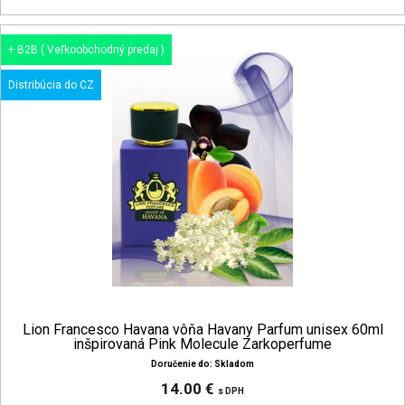
+ B2B ( Veľkoobchodný predaj )
Distribúcia do CZ
Lion Francesco Havana vôňa Havany Parfum unisex 60ml
inšpirovaná Pink Molecule Zarkoperfume
Doručenie do: Skladom
14.00 €
s DPH