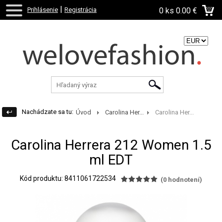
|
Prihlásenie
Registrácia
0 ks
0.00 €
Zvoľte menu:
Nachádzate sa tu:
Úvod
Carolina Her...
Carolina Her...
Carolina Herrera 212 Women 1.5
ml EDT
Kód produktu: 8411061722534
(
0
hodnotení)