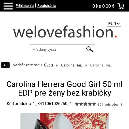
|
Prihlásenie
Registrácia
0 ks
0.00 €
Zvoľte menu:
Nachádzate sa tu:
Úvod
Carolina Her...
Carolina Her...
Carolina Herrera Good Girl 50 ml
EDP pre ženy bez krabičky
Kód produktu: 1_8411061026250_1
(
0
hodnotení)