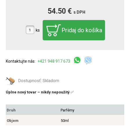
54.50 €
s DPH
ks
Kontaktujte nás:
+421 948 917 673
Dostupnosť:
Skladom
Úplne nový tovar – nikdy nepoužitý
✅
Druh
Parfémy
Objem
50ml