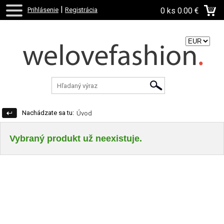
|
Prihlásenie
Registrácia
0 ks
0.00 €
Zvoľte menu:
Nachádzate sa tu:
Úvod
Vybraný produkt už neexistuje.