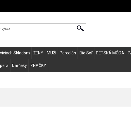
Zvo
eviciach Skladom
ŽENY
MUŽI
Porcelán
Bio Soľ
DETSKÁ MÓDA
P
 perá
Darčeky
ZNAČKY