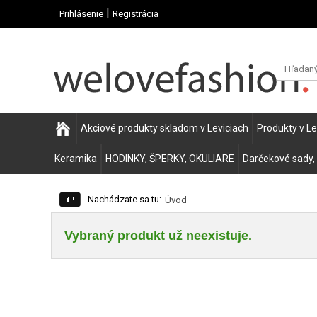
|
Prihlásenie
Registrácia
Akciové produkty skladom v Leviciach
Produkty v L
Keramika
HODINKY, ŠPERKY, OKULIARE
Darčekové sady,
Nachádzate sa tu:
Úvod
Vybraný produkt už neexistuje.