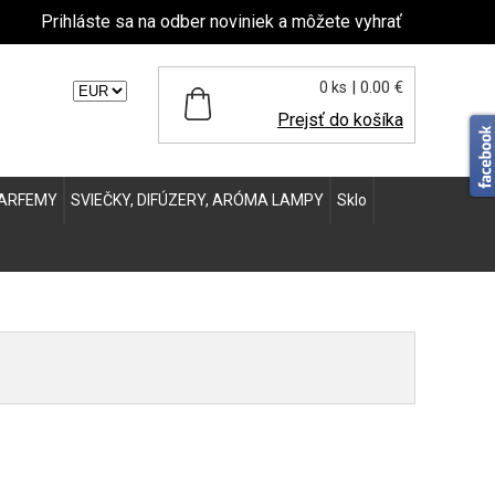
Prihláste sa na odber noviniek a môžete vyhrať
| 0.00 €
0 ks
ľte menu:
Prejsť do košíka
ARFEMY
SVIEČKY, DIFÚZERY, ARÓMA LAMPY
Sklo