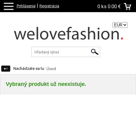
|
Prihlásenie
Registrácia
0 ks
0.00 €
Zvoľte menu:
Nachádzate sa tu:
Úvod
Vybraný produkt už neexistuje.