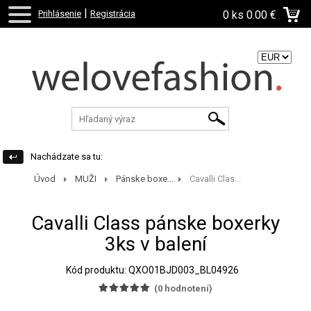
|
Prihlásenie
Registrácia
0 ks
0.00 €
Zvoľte menu:
Nachádzate sa tu:
Úvod
MUŽI
Pánske boxe...
Cavalli Clas...
Cavalli Class pánske boxerky
3ks v balení
Kód produktu: QXO01BJD003_BL04926
(
0
hodnotení)