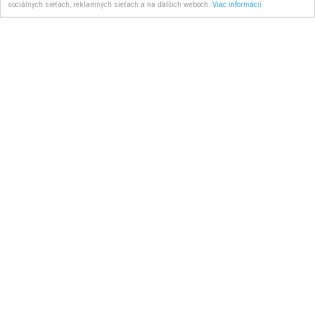
sociálnych sieťach, reklamných sieťach a na ďalších weboch.
Viac informácií
GAS dámske tričko DOLL G. P. ITALY
Doručenie do: Skladom
26.00 €
8.00 €
s DPH