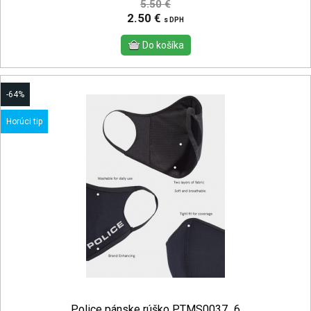
5.50 €
2.50 €
s DPH
-64%
Horúci tip
Police pánske rúško PTMS0037_6