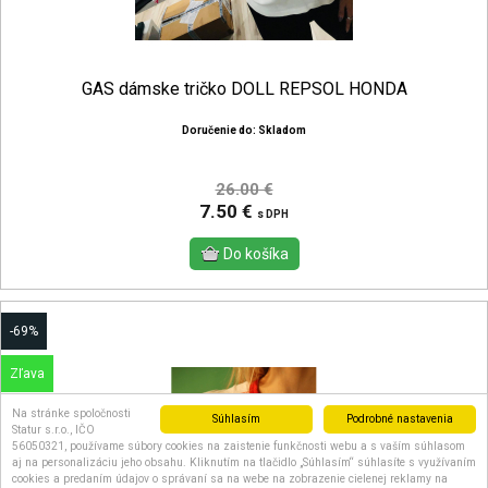
GAS dámske tričko DOLL REPSOL HONDA
Doručenie do: Skladom
26.00 €
7.50 €
s DPH
-69%
Zľava
Na stránke spoločnosti
Posledné kusy
Súhlasím
Podrobné nastavenia
Statur s.r.o., IČO
56050321, používame súbory cookies na zaistenie funkčnosti webu a s vaším súhlasom
aj na personalizáciu jeho obsahu. Kliknutím na tlačidlo „Súhlasím“ súhlasíte s využívaním
cookies a predaním údajov o správaní sa na webe na zobrazenie cielenej reklamy na