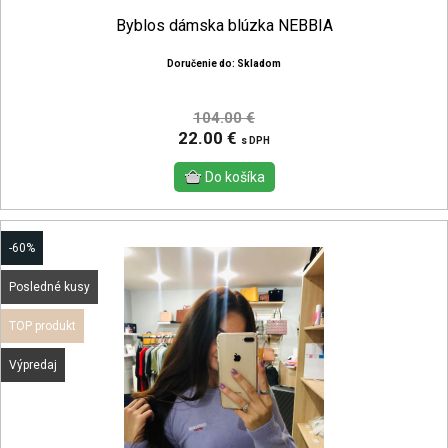
Byblos dámska blúzka NEBBIA
Doručenie do: Skladom
104.00 €
22.00 €
s DPH
-60%
Posledné kusy
TOP produkt
Výpredaj