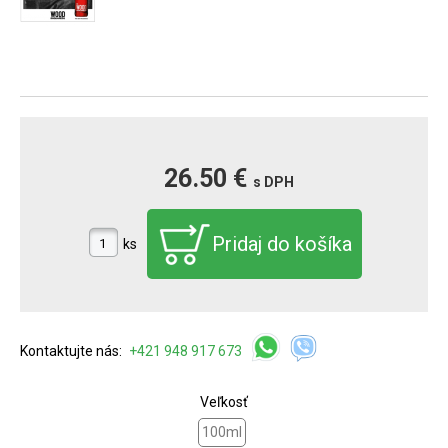
26.50 €
s DPH
ks
Kontaktujte nás:
+421 948 917 673
Veľkosť
100ml