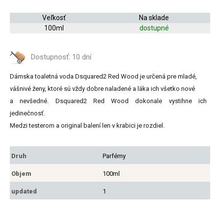
Veľkosť
Na sklade
100ml
dostupné
Dostupnosť:
10 dní
Dámska toaletná voda Dsquared2 Red Wood je určená pre mladé,
vášnivé ženy, ktoré sú vždy dobre naladené a láka ich všetko nové
a nevšedné. Dsquared2 Red Wood dokonale vystihne ich
jedinečnosť.
Medzi testerom a original balení len v krabici je rozdiel.
Druh
Parfémy
Objem
100ml
updated
1