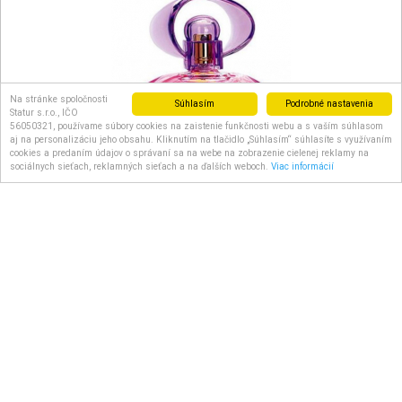
Na stránke spoločnosti
Súhlasím
Podrobné nastavenia
Statur s.r.o., IČO
56050321, používame súbory cookies na zaistenie funkčnosti webu a s vaším súhlasom
aj na personalizáciu jeho obsahu. Kliknutím na tlačidlo „Súhlasím“ súhlasíte s využívaním
cookies a predaním údajov o správaní sa na webe na zobrazenie cielenej reklamy na
sociálnych sieťach, reklamných sieťach a na ďalších weboch.
Viac informácií
Salvatore Ferragamo Incanto Heaven 100 ml EDT pre ženy
Doručenie do: 7 dní
15.90 €
s DPH