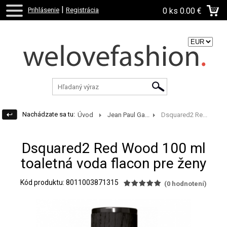
|
Prihlásenie
Registrácia
0 ks
0.00 €
Zvoľte menu:
Nachádzate sa tu:
Úvod
Jean Paul Ga...
Dsquared2 Re...
Dsquared2 Red Wood 100 ml
toaletná voda flacon pre ženy
Kód produktu: 8011003871315
(
0
hodnotení)