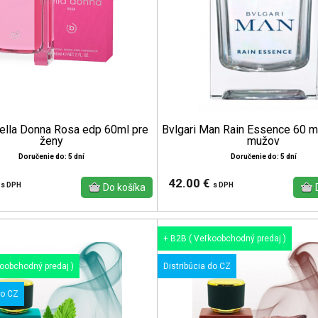
Bella Donna Rosa edp 60ml pre
Bvlgari Man Rain Essence 60 m
ženy
mužov
Doručenie do: 5 dní
Doručenie do: 5 dní
€
42.00 €
s DPH
s DPH
+ B2B ( Veľkoobchodný predaj )
koobchodný predaj )
Distribúcia do CZ
do CZ