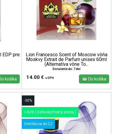
l EDP pre
Lion Francesco Scent of Moscow vôňa
Moskvy Extrait de Parfum unisex 60ml
(Alternatíva vône To...
Doručenie do: 7 dní
14.00 €
s DPH
-30%
+ B2B ( Veľkoobchodný predaj )
Distribúcia do CZ