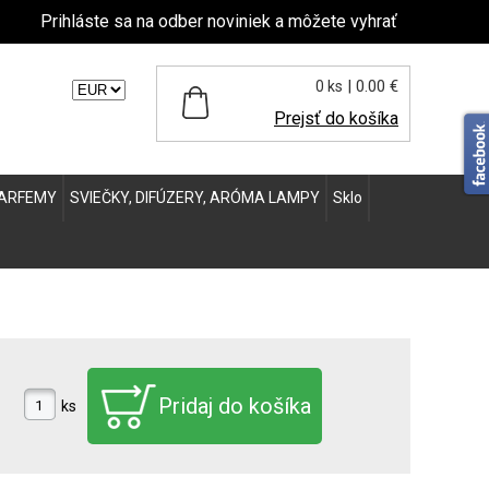
Prihláste sa na odber noviniek a môžete vyhrať
| 0.00 €
0 ks
ľte menu:
Prejsť do košíka
ARFEMY
SVIEČKY, DIFÚZERY, ARÓMA LAMPY
Sklo
ks