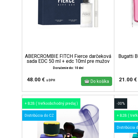
ABERCROMBIE FITCH Fierce darčeková
Bugatti 
sada EDC 50 ml + edc 10ml pre mužov
Doručenie do: 10 dní
48.00 €
21.00 
s DPH
+ B2B ( Veľkoobchodný predaj )
-30%
Distribúcia do CZ
+ B2B ( Veľ
Distribúcia 