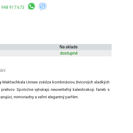
 948 917 673
Na sklade
dostupné
dní
 Makhachkala Unisex zvádza kombináciou živicových sladkých
prelivov. Spoločne vytvárajú neuveriteľný kaleidoskop farieb s
rujúci, mimoriadny a veľmi elegantný parfém.