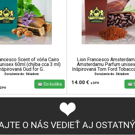
ancesco Scent of vôňa Cairo
Lion Francesco Amsterdam
unisex 60ml (chýba cca 3 ml)
Amsterdamu Parfum unisex
nšpirovaná Oud for G...
Inšpirovaná Tom Ford Tobacco
Doručenie do: Skladom
Doručenie do: Skladom
14.00 €
s DPH
 DPH
AJTE O NÁS VEDIEŤ AJ OSTATN