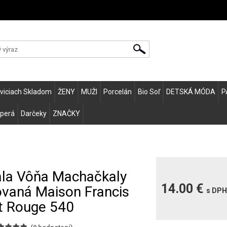
Zvo
eviciach Skladom
ŽENY
MUŽI
Porcelán
Bio Soľ
DETSKÁ MÓDA
P
 perá
Darčeky
ZNAČKY
ala Vôňa Machačkaly
14.00 €
ovaná Maison Francis
s DPH
t Rouge 540