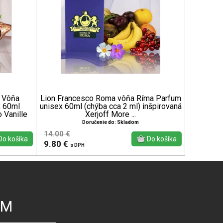
 Vôňa
Lion Francesco Roma vôňa Ríma Parfum
 60ml
unisex 60ml (chýba cca 2 ml) inšpirovaná
 Vanille
Xerjoff More ...
Doručenie do: Skladom
14.00 €
9.80 €
s DPH
ÝM