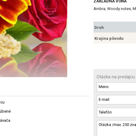
ZÁKLADNÁ VÔŇA
Ambra, Woody notes, 
Druh
Krajina pôvodu
Otázka na predajcu
jcu
ľúbené
návača