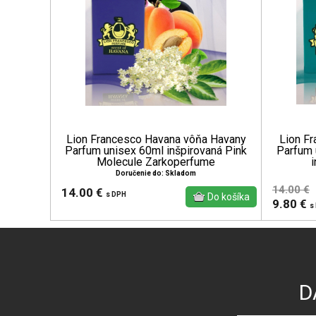
Lion Francesco Havana vôňa Havany
Lion Fr
Parfum unisex 60ml inšpirovaná Pink
Parfum 
Molecule Zarkoperfume
i
Doručenie do: Skladom
14.00 €
14.00 €
s DPH
9.80 €
s
D