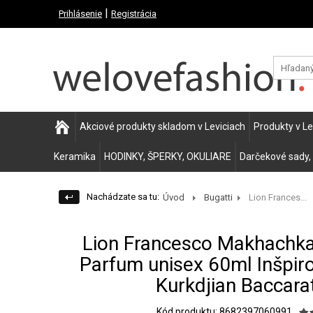
|
Prihlásenie
Registrácia
Akciové produkty skladom v Leviciach
Produkty v L
Keramika
HODINKY, ŠPERKY, OKULIARE
Darčekové sady,
Nachádzate sa tu:
Úvod
Bugatti
Lion Frances...
Lion Francesco Makhachk
Parfum unisex 60ml Inšpir
Kurkdjian Baccara
Kód produktu: 8682397060991