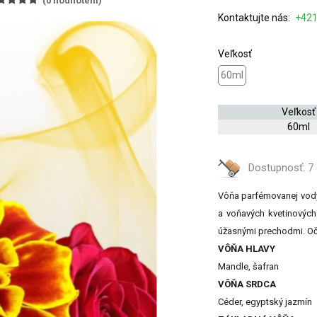
(
0
hodnotení)
Kontaktujte nás:
+421
Veľkosť
60ml
Veľkosť
60ml
Dostupnosť:
7 
Vôňa parfémovanej vody
a voňavých kvetinových 
úžasnými prechodmi. Oča
VÔŇA HLAVY
Mandle, šafran
VÔŇA SRDCA
Céder, egyptský jazmín